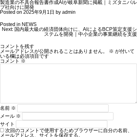
製造業の不具合報告書作成AIが岐阜新聞に掲載｜ミズタニバル
ブ社向けに開発
Posted on
2025年9月1日
by
admin
Posted in
NEWS
投
Next:
国内最大級の経済団体向けに、AIによるBCP策定支援シ
稿
ステムを開発｜中小企業の事業継続を支援
ナ
ビ
コメントを残す
ゲ
メールアドレスが公開されることはありません。
※
が付いて
ー
いる欄は必須項目です
シ
コメント
※
ョ
ン
名前
※
メール
※
サイト
次回のコメントで使用するためブラウザーに自分の名前、
メールアドレス、サイトを保存する。