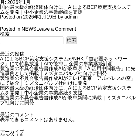
月:
2026年1月
国内最大級の経済団体向けに、AIによるBCP策定支援システ
ムを開発｜中小企業の事業継続を支援
Posted on
2026年1月19日
by
admin
on
Posted in
NEWS
Leave a Comment
国
検索
内
検索
最
大
級
最近の投稿
の
AIによるBCP策定支援システムがNHK「首都圏ネットワー
経
ク」にて特集放送｜AIで後押し 企業の事業継続計画
済
製造業の不具合報告書作成AIが岐阜県「AI活用中間報告」に先
団
進事例として掲載｜ミズタニバルブ社向けに開発
体
製造業の不具合報告書作成AIがテレビ東京「アルバレスの空」
向
にて紹介｜ミズタニバルブ社向けに開発
け
国内最大級の経済団体向けに、AIによるBCP策定支援システ
に、
ムを開発｜中小企業の事業継続を支援
AI
製造業の不具合報告書作成AIが岐阜新聞に掲載｜ミズタニバル
に
ブ社向けに開発
よ
る
最近のコメント
BCP
表示できるコメントはありません。
策
定
支
アーカイブ
援