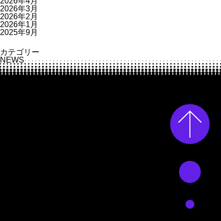
2026年4月
シ
2026年3月
ス
2026年2月
テ
2026年1月
ム
2025年9月
を
開
カテゴリー
発
NEWS
｜
中
小
企
業
の
事
業
継
続
を
支
援