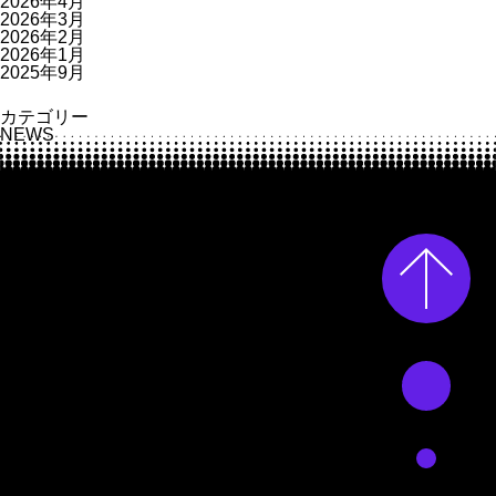
2026年4月
レ
2026年3月
ス
2026年2月
の
2026年1月
空」
2025年9月
に
て
カテゴリー
紹
NEWS
介
｜
ミ
ズ
タ
ニ
バ
ル
ブ
社
向
け
に
開
発