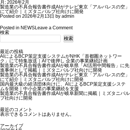
月:
2026年2月
製造業の不具合報告書作成AIがテレビ東京「アルバレスの空」
にて紹介｜ミズタニバルブ社向けに開発
Posted on
2026年2月13日
by
admin
on
Posted in
NEWS
Leave a Comment
製
検索
造
検索
業
の
不
最近の投稿
具
AIによるBCP策定支援システムがNHK「首都圏ネットワー
合
ク」にて特集放送｜AIで後押し 企業の事業継続計画
報
製造業の不具合報告書作成AIが岐阜県「AI活用中間報告」に先
告
進事例として掲載｜ミズタニバルブ社向けに開発
書
製造業の不具合報告書作成AIがテレビ東京「アルバレスの空」
作
にて紹介｜ミズタニバルブ社向けに開発
成
国内最大級の経済団体向けに、AIによるBCP策定支援システ
AI
ムを開発｜中小企業の事業継続を支援
が
製造業の不具合報告書作成AIが岐阜新聞に掲載｜ミズタニバル
テ
ブ社向けに開発
レ
ビ
最近のコメント
東
表示できるコメントはありません。
京
「ア
ル
アーカイブ
バ