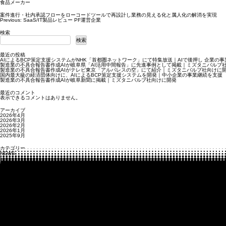
食品メーカー
案件進行・社内承認フローをローコードツールで再設計し業務の見える化と属人化の解消を実現
投
Previous:
SaaS/IT製品レビュー PF運営企業
稿
ナ
検索
ビ
ゲ
検索
ー
シ
ョ
最近の投稿
ン
AIによるBCP策定支援システムがNHK「首都圏ネットワーク」にて特集放送｜AIで後押し 企業の
製造業の不具合報告書作成AIが岐阜県「AI活用中間報告」に先進事例として掲載｜ミズタニバルブ
製造業の不具合報告書作成AIがテレビ東京「アルバレスの空」にて紹介｜ミズタニバルブ社向けに
国内最大級の経済団体向けに、AIによるBCP策定支援システムを開発｜中小企業の事業継続を支援
製造業の不具合報告書作成AIが岐阜新聞に掲載｜ミズタニバルブ社向けに開発
最近のコメント
表示できるコメントはありません。
アーカイブ
2026年4月
2026年3月
2026年2月
2026年1月
2025年9月
カテゴリー
NEWS